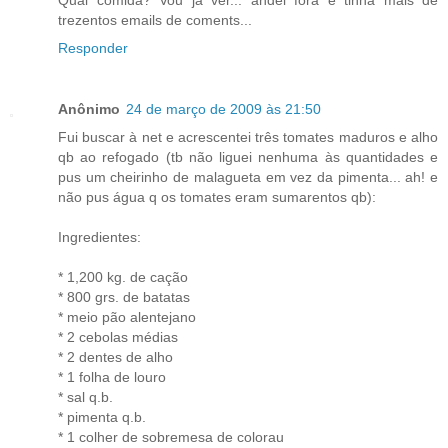
trezentos emails de coments...
Responder
Anônimo
24 de março de 2009 às 21:50
Fui buscar à net e acrescentei três tomates maduros e alho
qb ao refogado (tb não liguei nenhuma às quantidades e
pus um cheirinho de malagueta em vez da pimenta... ah! e
não pus água q os tomates eram sumarentos qb):
Ingredientes:
* 1,200 kg. de cação
* 800 grs. de batatas
* meio pão alentejano
* 2 cebolas médias
* 2 dentes de alho
* 1 folha de louro
* sal q.b.
* pimenta q.b.
* 1 colher de sobremesa de colorau