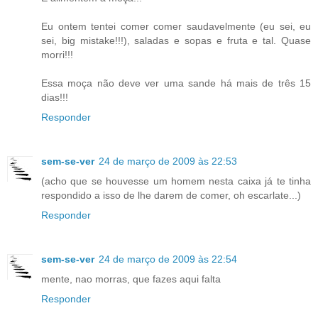
Eu ontem tentei comer comer saudavelmente (eu sei, eu
sei, big mistake!!!), saladas e sopas e fruta e tal. Quase
morri!!!
Essa moça não deve ver uma sande há mais de três 15
dias!!!
Responder
sem-se-ver
24 de março de 2009 às 22:53
(acho que se houvesse um homem nesta caixa já te tinha
respondido a isso de lhe darem de comer, oh escarlate...)
Responder
sem-se-ver
24 de março de 2009 às 22:54
mente, nao morras, que fazes aqui falta
Responder